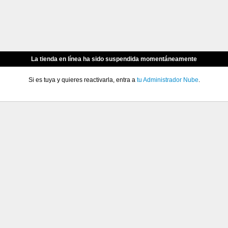
La tienda en línea ha sido suspendida momentáneamente
Si es tuya y quieres reactivarla, entra a
tu Administrador Nube
.